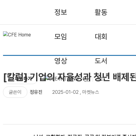
정보
활동
모임
대회
영상
도서
[칼럼] 기업의 자율성과 청년 배제된
후원하기
ENG
글쓴이
정유진
2025-01-02
,
마켓뉴스