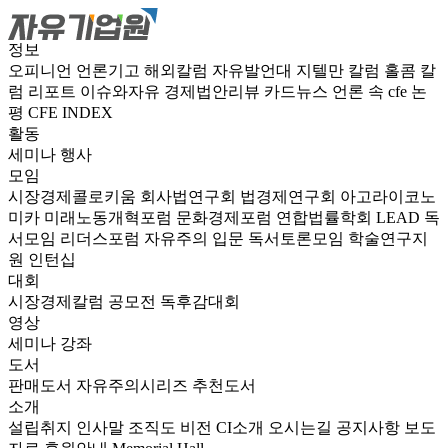
정보
오피니언
언론기고
해외칼럼
자유발언대
지텔만 칼럼
홀콤 칼
럼
리포트
이슈와자유
경제법안리뷰
카드뉴스
언론 속 cfe
논
평
CFE INDEX
활동
세미나
행사
모임
시장경제콜로키움
회사법연구회
법경제연구회
아고라이코노
미카
미래노동개혁포럼
문화경제포럼
연합법률학회 LEAD
독
서모임 리더스포럼
자유주의 입문 독서토론모임
학술연구지
원
인턴십
대회
시장경제칼럼 공모전
독후감대회
영상
세미나
강좌
도서
판매도서
자유주의시리즈
추천도서
소개
설립취지
인사말
조직도
비전
CI소개
오시는길
공지사항
보도