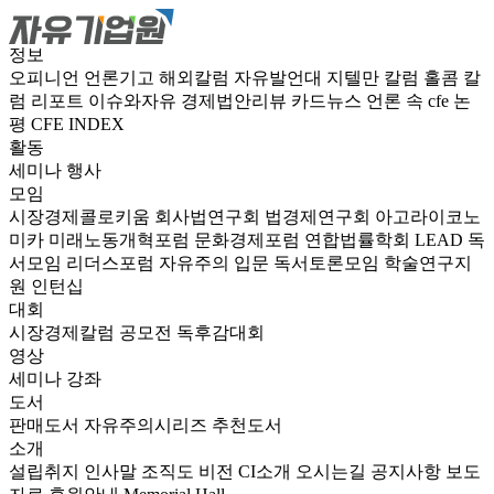
정보
오피니언
언론기고
해외칼럼
자유발언대
지텔만 칼럼
홀콤 칼
럼
리포트
이슈와자유
경제법안리뷰
카드뉴스
언론 속 cfe
논
평
CFE INDEX
활동
세미나
행사
모임
시장경제콜로키움
회사법연구회
법경제연구회
아고라이코노
미카
미래노동개혁포럼
문화경제포럼
연합법률학회 LEAD
독
서모임 리더스포럼
자유주의 입문 독서토론모임
학술연구지
원
인턴십
대회
시장경제칼럼 공모전
독후감대회
영상
세미나
강좌
도서
판매도서
자유주의시리즈
추천도서
소개
설립취지
인사말
조직도
비전
CI소개
오시는길
공지사항
보도