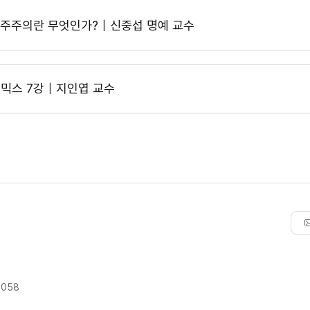
주주의란 무엇인가?｜신중섭 명예 교수
믹스 7강｜지인엽 교수
9058