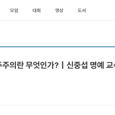
모임
대회
영상
도서
주주의란 무엇인가?｜신중섭 명예 교