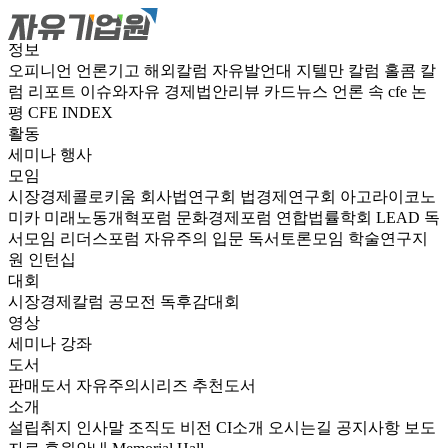
정보
오피니언
언론기고
해외칼럼
자유발언대
지텔만 칼럼
홀콤 칼
럼
리포트
이슈와자유
경제법안리뷰
카드뉴스
언론 속 cfe
논
평
CFE INDEX
활동
세미나
행사
모임
시장경제콜로키움
회사법연구회
법경제연구회
아고라이코노
미카
미래노동개혁포럼
문화경제포럼
연합법률학회 LEAD
독
서모임 리더스포럼
자유주의 입문 독서토론모임
학술연구지
원
인턴십
대회
시장경제칼럼 공모전
독후감대회
영상
세미나
강좌
도서
판매도서
자유주의시리즈
추천도서
소개
설립취지
인사말
조직도
비전
CI소개
오시는길
공지사항
보도