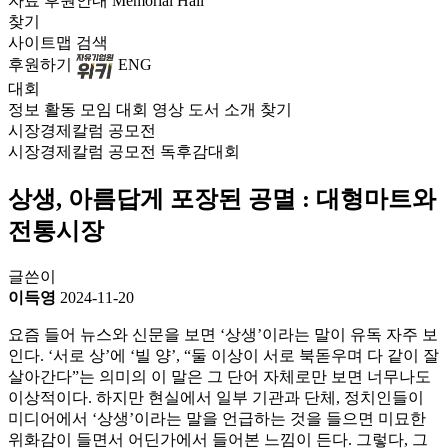
자료
후원안내
Memorial Hall
찾기
사이트맵
검색
후원하기
ENG
대회
정보
활동
모임
대회
영상
도서
소개
찾기
시장경제칼럼 공모전
시장경제칼럼 공모전
독후감대회
상생, 아름답게 포장된 공멸 : 대형마트와
전통시장
글쓴이
이득영
2024-11-20
요즘 들어 뉴스와 신문을 보면 ‘상생’이라는 말이 유독 자주 보
인다. ‘서로 상’에 ‘빌 양’, “둘 이상이 서로 북돋우며 다 같이 잘
살아간다”는 의미의 이 말은 그 단어 자체로만 보면 너무나도
이상적이다. 하지만 현실에서 일부 기관과 단체, 정치인들이
미디어에서 ‘상생’이라는 말을 언급하는 것을 들으면 미묘한
위화감이 들면서 어딘가에서 들어본 느낌이 든다. 그렇다, 그