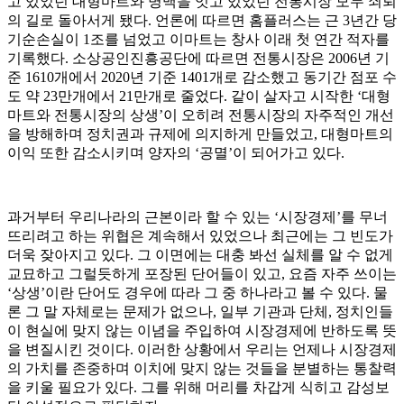
고 있었던 대형마트와 명맥을 잇고 있었던 전통시장 모두 쇠퇴
의 길로 돌아서게 됐다. 언론에 따르면 홈플러스는 근 3년간 당
기순손실이 1조를 넘었고 이마트는 창사 이래 첫 연간 적자를
기록했다. 소상공인진흥공단에 따르면 전통시장은 2006년 기
준 1610개에서 2020년 기준 1401개로 감소했고 동기간 점포 수
도 약 23만개에서 21만개로 줄었다. 같이 살자고 시작한 ‘대형
마트와 전통시장의 상생’이 오히려 전통시장의 자주적인 개선
을 방해하며 정치권과 규제에 의지하게 만들었고, 대형마트의
이익 또한 감소시키며 양자의 ‘공멸’이 되어가고 있다.
과거부터 우리나라의 근본이라 할 수 있는 ‘시장경제’를 무너
뜨리려고 하는 위협은 계속해서 있었으나 최근에는 그 빈도가
더욱 잦아지고 있다. 그 이면에는 대충 봐선 실체를 알 수 없게
교묘하고 그럴듯하게 포장된 단어들이 있고, 요즘 자주 쓰이는
‘상생’이란 단어도 경우에 따라 그 중 하나라고 볼 수 있다. 물
론 그 말 자체로는 문제가 없으나, 일부 기관과 단체, 정치인들
이 현실에 맞지 않는 이념을 주입하여 시장경제에 반하도록 뜻
을 변질시킨 것이다. 이러한 상황에서 우리는 언제나 시장경제
의 가치를 존중하며 이치에 맞지 않는 것들을 분별하는 통찰력
을 키울 필요가 있다. 그를 위해 머리를 차갑게 식히고 감성보