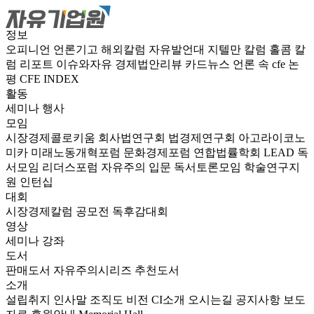
정보
오피니언
언론기고
해외칼럼
자유발언대
지텔만 칼럼
홀콤 칼
럼
리포트
이슈와자유
경제법안리뷰
카드뉴스
언론 속 cfe
논
평
CFE INDEX
활동
세미나
행사
모임
시장경제콜로키움
회사법연구회
법경제연구회
아고라이코노
미카
미래노동개혁포럼
문화경제포럼
연합법률학회 LEAD
독
서모임 리더스포럼
자유주의 입문 독서토론모임
학술연구지
원
인턴십
대회
시장경제칼럼 공모전
독후감대회
영상
세미나
강좌
도서
판매도서
자유주의시리즈
추천도서
소개
설립취지
인사말
조직도
비전
CI소개
오시는길
공지사항
보도