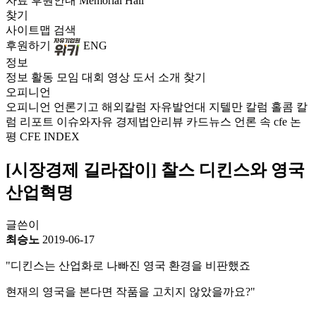
자료
후원안내
Memorial Hall
찾기
사이트맵
검색
후원하기
ENG
정보
정보
활동
모임
대회
영상
도서
소개
찾기
오피니언
오피니언
언론기고
해외칼럼
자유발언대
지텔만 칼럼
홀콤 칼
럼
리포트
이슈와자유
경제법안리뷰
카드뉴스
언론 속 cfe
논
평
CFE INDEX
[시장경제 길라잡이] 찰스 디킨스와 영국
산업혁명
글쓴이
최승노
2019-06-17
"디킨스는 산업화로 나빠진 영국 환경을 비판했죠
현재의 영국을 본다면 작품을 고치지 않았을까요?"