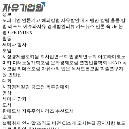
정보
오피니언
언론기고
해외칼럼
자유발언대
지텔만 칼럼
홀콤 칼
럼
리포트
이슈와자유
경제법안리뷰
카드뉴스
언론 속 cfe
논
평
CFE INDEX
활동
세미나
행사
모임
시장경제콜로키움
회사법연구회
법경제연구회
아고라이코노
미카
미래노동개혁포럼
문화경제포럼
연합법률학회 LEAD
독
서모임 리더스포럼
자유주의 입문 독서토론모임
학술연구지
원
인턴십
대회
시장경제칼럼 공모전
독후감대회
영상
세미나
강좌
도서
판매도서
자유주의시리즈
추천도서
소개
설립취지
인사말
조직도
비전
CI소개
오시는길
공지사항
보도