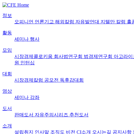
정보
오피니언
언론기고
해외칼럼
자유발언대
지텔만 칼럼
홀
활동
세미나
행사
모임
시장경제콜로키움
회사법연구회
법경제연구회
아고라이
원
인턴십
대회
시장경제칼럼 공모전
독후감대회
영상
세미나
강좌
도서
판매도서
자유주의시리즈
추천도서
소개
설립취지
인사말
조직도
비전
CI소개
오시는길
공지사항