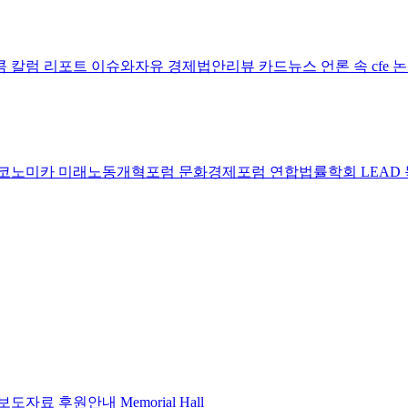
콤 칼럼
리포트
이슈와자유
경제법안리뷰
카드뉴스
언론 속 cfe
코노미카
미래노동개혁포럼
문화경제포럼
연합법률학회 LEAD
보도자료
후원안내
Memorial Hall