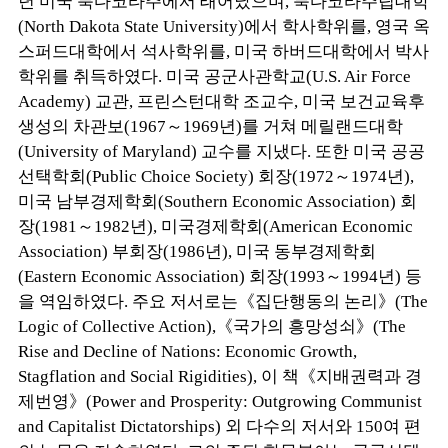
년 미국 북다코타주에서 태어났으며, 북다코타주립대학
(North Dakota State University)에서 학사학위를, 영국 옥
스퍼드대학에서 석사학위를, 미국 하버드대학에서 박사
학위를 취득하였다. 미국 공군사관학교(U.S. Air Force
Academy) 교관, 프린스턴대학 조교수, 미국 보건교육후
생성의 차관보(1967～1969년)를 거쳐 메릴랜드대학
(University of Maryland) 교수를 지냈다. 또한 미국 공공
선택학회(Public Choice Society) 회장(1972～1974년),
미국 남부경제학회(Southern Economic Association) 회
장(1981～1982년), 미국경제학회(American Economic
Association) 부회장(1986년), 미국 동부경제학회
(Eastern Economic Association) 회장(1993～1994년) 등
을 역임하였다. 주요 저서로는《집단행동의 논리》(The
Logic of Collective Action),《국가의 흥망성쇠》(The
Rise and Decline of Nations: Economic Growth,
Stagflation and Social Rigidities), 이 책《지배권력과 경
제번영》(Power and Prosperity: Outgrowing Communist
and Capitalist Dictatorships) 외 다수의 저서와 150여 편