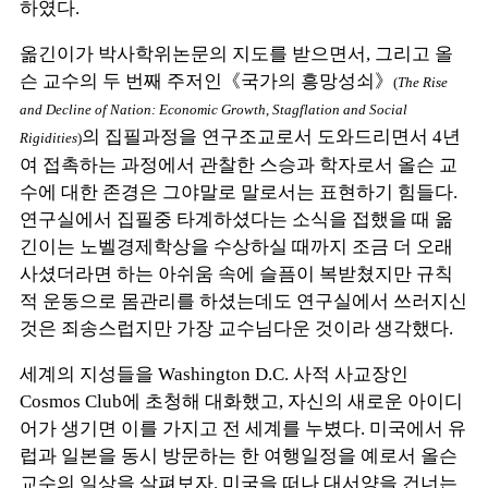
하였다.
옮긴이가 박사학위논문의 지도를 받으면서, 그리고 올
슨 교수의 두 번째 주저인《국가의 흥망성쇠
》
(
The Rise
and Decline of Nation: Eco
nomic Growth
,
Stagflation and Social
의 집필과정을 연구조교로서 도와드리면서 4년
Rigidities
)
여 접촉하는 과정에서 관찰한 스승과 학자로서 올슨 교
수에 대한 존경은 그야말로 말로서는 표현하기 힘들다.
연구실에서 집필중 타계하셨다는 소식을 접했을 때 옮
긴이는 노벨경제학상을 수상하실 때까지 조금 더 오래
사셨더라면 하는 아쉬움 속에 슬픔이 복받쳤지만 규칙
적 운동으로 몸관리를 하셨는데도 연구실에서
쓰러지신
것은 죄송스럽지만 가장 교수님다운 것이라 생각했다.
세계의 지성들을 Washington D.C. 사적 사교장인
Cosmos Club에 초청해 대화했고, 자신의 새로운 아이디
어가 생기면 이를 가지고 전 세계를 누볐다. 미국에서 유
럽과 일본을 동시 방문하는 한 여행일정을 예로서 올슨
교수의 일상을 살펴보자. 미국을 떠나 대서양을 건너는