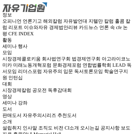
정보
오피니언
언론기고
해외칼럼
자유발언대
지텔만 칼럼
홀콤 칼
럼
리포트
이슈와자유
경제법안리뷰
카드뉴스
언론 속 cfe
논
평
CFE INDEX
활동
세미나
행사
모임
시장경제콜로키움
회사법연구회
법경제연구회
아고라이코노
미카
미래노동개혁포럼
문화경제포럼
연합법률학회 LEAD
독
서모임 리더스포럼
자유주의 입문 독서토론모임
학술연구지
원
인턴십
대회
시장경제칼럼 공모전
독후감대회
영상
세미나
강좌
도서
판매도서
자유주의시리즈
추천도서
소개
설립취지
인사말
조직도
비전
CI소개
오시는길
공지사항
보도