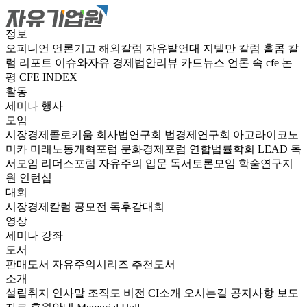
정보
오피니언
언론기고
해외칼럼
자유발언대
지텔만 칼럼
홀콤 칼
럼
리포트
이슈와자유
경제법안리뷰
카드뉴스
언론 속 cfe
논
평
CFE INDEX
활동
세미나
행사
모임
시장경제콜로키움
회사법연구회
법경제연구회
아고라이코노
미카
미래노동개혁포럼
문화경제포럼
연합법률학회 LEAD
독
서모임 리더스포럼
자유주의 입문 독서토론모임
학술연구지
원
인턴십
대회
시장경제칼럼 공모전
독후감대회
영상
세미나
강좌
도서
판매도서
자유주의시리즈
추천도서
소개
설립취지
인사말
조직도
비전
CI소개
오시는길
공지사항
보도