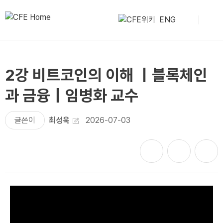
ENG
2강 비트코인의 이해 ｜블록체인
과 금융｜임병화 교수
글쓴이
최성욱
2026-07-03