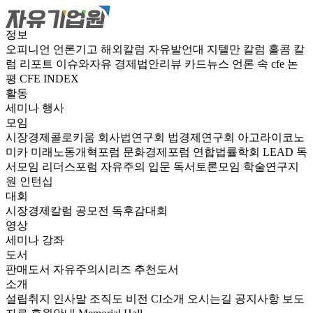
정보
오피니언
언론기고
해외칼럼
자유발언대
지텔만 칼럼
홀콤 칼
럼
리포트
이슈와자유
경제법안리뷰
카드뉴스
언론 속 cfe
논
평
CFE INDEX
활동
세미나
행사
모임
시장경제콜로키움
회사법연구회
법경제연구회
아고라이코노
미카
미래노동개혁포럼
문화경제포럼
연합법률학회 LEAD
독
서모임 리더스포럼
자유주의 입문 독서토론모임
학술연구지
원
인턴십
대회
시장경제칼럼 공모전
독후감대회
영상
세미나
강좌
도서
판매도서
자유주의시리즈
추천도서
소개
설립취지
인사말
조직도
비전
CI소개
오시는길
공지사항
보도