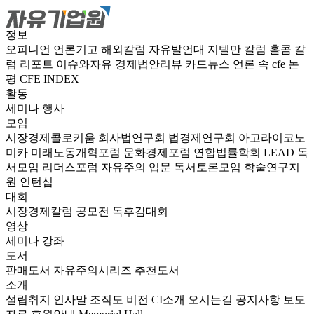
정보
오피니언
언론기고
해외칼럼
자유발언대
지텔만 칼럼
홀콤 칼
럼
리포트
이슈와자유
경제법안리뷰
카드뉴스
언론 속 cfe
논
평
CFE INDEX
활동
세미나
행사
모임
시장경제콜로키움
회사법연구회
법경제연구회
아고라이코노
미카
미래노동개혁포럼
문화경제포럼
연합법률학회 LEAD
독
서모임 리더스포럼
자유주의 입문 독서토론모임
학술연구지
원
인턴십
대회
시장경제칼럼 공모전
독후감대회
영상
세미나
강좌
도서
판매도서
자유주의시리즈
추천도서
소개
설립취지
인사말
조직도
비전
CI소개
오시는길
공지사항
보도