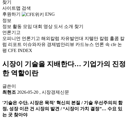
찾기
사이트맵
검색
후원하기
ENG
정보
정보
활동
모임
대회
영상
도서
소개
찾기
언론기고
오피니언
언론기고
해외칼럼
자유발언대
지텔만 칼럼
홀콤 칼
럼
리포트
이슈와자유
경제법안리뷰
카드뉴스
언론 속 cfe
논
평
CFE INDEX
시장이 기술을 지배한다… 기업가의 진정
한 역할이란
글쓴이
최현조
2026-05-20
,
시장경제신문
'기술은 수단, 시장은 목적’ 혁신의 본질 / 기술 우선주의의 함
정, 성장 이끈 건 시장의 발견 / “시장이 가치 결정”… 수요 있
는 곳 찾아야