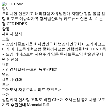
정보
오피니언
언론기고
해외칼럼
자유발언대
지텔만 칼럼
홀콤 칼
럼
리포트
이슈와자유
경제법안리뷰
카드뉴스
언론 속 cfe
논
평
CFE INDEX
활동
세미나
행사
모임
시장경제콜로키움
회사법연구회
법경제연구회
아고라이코노
미카
미래노동개혁포럼
문화경제포럼
연합법률학회 LEAD
독
서모임 리더스포럼
자유주의 입문 독서토론모임
학술연구지
원
인턴십
대회
시장경제칼럼 공모전
독후감대회
영상
세미나
강좌
도서
판매도서
자유주의시리즈
추천도서
소개
설립취지
인사말
조직도
비전
CI소개
오시는길
공지사항
보도
자료
후원안내
Memorial Hall