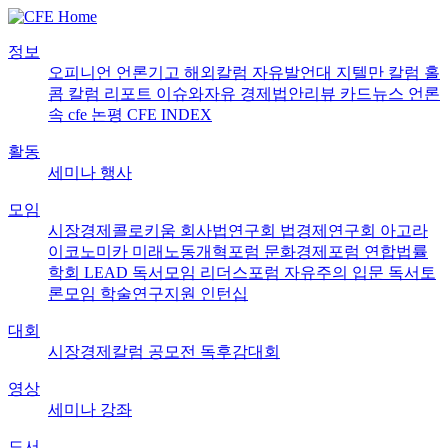
정보
오피니언
언론기고
해외칼럼
자유발언대
지텔만 칼럼
홀
콤 칼럼
리포트
이슈와자유
경제법안리뷰
카드뉴스
언론
속 cfe
논평
CFE INDEX
활동
세미나
행사
모임
시장경제콜로키움
회사법연구회
법경제연구회
아고라
이코노미카
미래노동개혁포럼
문화경제포럼
연합법률
학회 LEAD
독서모임 리더스포럼
자유주의 입문 독서토
론모임
학술연구지원
인턴십
대회
시장경제칼럼 공모전
독후감대회
영상
세미나
강좌
도서