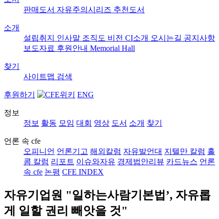
판매도서
자유주의시리즈
추천도서
소개
설립취지
인사말
조직도
비전
CI소개
오시는길
공지사항
보도자료
후원안내
Memorial Hall
찾기
사이트맵
검색
후원하기
ENG
정보
정보
활동
모임
대회
영상
도서
소개
찾기
언론 속 cfe
오피니언
언론기고
해외칼럼
자유발언대
지텔만 칼럼
홀
콤 칼럼
리포트
이슈와자유
경제법안리뷰
카드뉴스
언론
속 cfe
논평
CFE INDEX
자유기업원 "일하는사람기본법’, 자유롭
게 일할 권리 빼앗을 것"