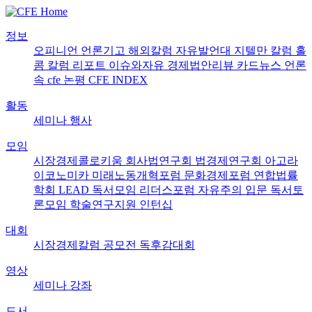
정보
오피니언
언론기고
해외칼럼
자유발언대
지텔만 칼럼
홀
콤 칼럼
리포트
이슈와자유
경제법안리뷰
카드뉴스
언론
속 cfe
논평
CFE INDEX
활동
세미나
행사
모임
시장경제콜로키움
회사법연구회
법경제연구회
아고라
이코노미카
미래노동개혁포럼
문화경제포럼
연합법률
학회 LEAD
독서모임 리더스포럼
자유주의 입문 독서토
론모임
학술연구지원
인턴십
대회
시장경제칼럼 공모전
독후감대회
영상
세미나
강좌
도서