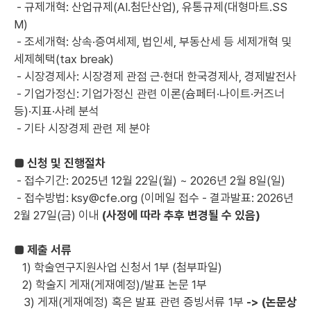
- 규제개혁: 산업규제(AI․첨단산업), 유통규제(대형마트․SS
M)
- 조세개혁: 상속·증여세제, 법인세, 부동산세 등 세제개혁 및
세제혜택(tax break)
- 시장경제사: 시장경제 관점 근·현대 한국경제사, 경제발전사
- 기업가정신: 기업가정신 관련 이론(슘페터·나이트·커즈너
등)·지표·사례 분석
- 기타 시장경제 관련 제 분야
■ 신청 및 진행절차
- 접수기간: 2025년 12월 22일(월) ~ 2026년 2월 8일(일)
- 접수방법: ksy@cfe.org (이메일 접수
- 결과발표: 2026년
2월 27일(금) 이내
(사정에 따라 추후 변경될 수 있음)
■ 제출 서류
1) 학술연구지원사업 신청서 1부 (첨부파일)
2) 학술지 게재(게재예정)/발표 논문 1부
3) 게재(게재예정) 혹은 발표 관련 증빙서류 1부
->
(논문상