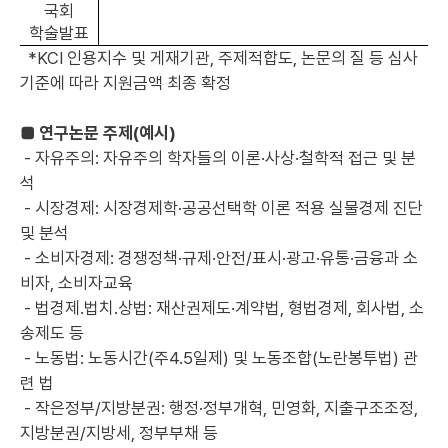
국회
학술발표
*KCI 인용지수 및 게재기관, 주제적합도, 논문의 질 등 심사
기준에 따라 지원금액 최종 확정
■ 연구논문 주제(예시)
- 자유주의: 자유주의 학자들의 이론·사상·철학적 접근 및 분
석
- 시장경제: 시장경제학·공공선택학 이론 적용 실물경제 진단
및 분석
- 소비자경제: 경쟁정책·규제·안전/표시·광고·유통·금융과 소
비자, 소비자교육
- 법경제․법치․상법: 재산권제도·계약법, 형법경제, 회사법, 소
송제도 등
- 노동법: 노동시간(주4.5일제) 및 노동조합(노란봉투법) 관
련 법
- 작은정부/지방분권: 행정·정부개혁, 민영화, 지출구조조정,
지방분권/지방세, 정부부채 등