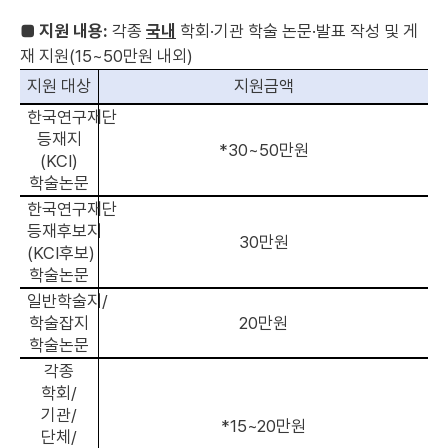
■ 지원 내용:
각종
국내
학회·기관 학술 논문·발표 작성 및 게
재 지원(15~50만원 내외)
지원 대상
지원금액
한국연구재단
등재지
*30~50
만원
(KCI)
학술논문
한국연구재단
등재후보지
30
만원
(KCI
후보
)
학술논문
일반학술지
/
학술잡지
20
만원
학술논문
각종
학회
/
기관
/
*15~20
만원
단체
/