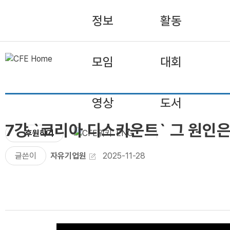
정보
활동
모임
대회
영상
도서
7강 `코리아 디스카운트` 그 원인
후원하기
ENG
글쓴이
자유기업원
2025-11-28