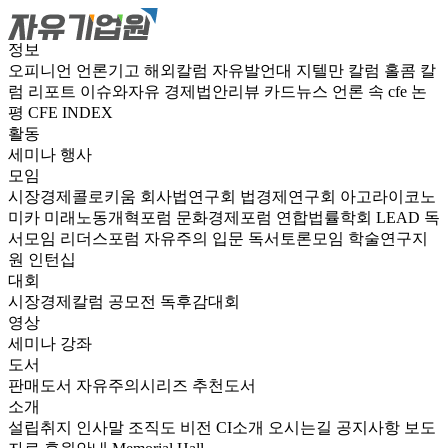
정보
오피니언
언론기고
해외칼럼
자유발언대
지텔만 칼럼
홀콤 칼
럼
리포트
이슈와자유
경제법안리뷰
카드뉴스
언론 속 cfe
논
평
CFE INDEX
활동
세미나
행사
모임
시장경제콜로키움
회사법연구회
법경제연구회
아고라이코노
미카
미래노동개혁포럼
문화경제포럼
연합법률학회 LEAD
독
서모임 리더스포럼
자유주의 입문 독서토론모임
학술연구지
원
인턴십
대회
시장경제칼럼 공모전
독후감대회
영상
세미나
강좌
도서
판매도서
자유주의시리즈
추천도서
소개
설립취지
인사말
조직도
비전
CI소개
오시는길
공지사항
보도