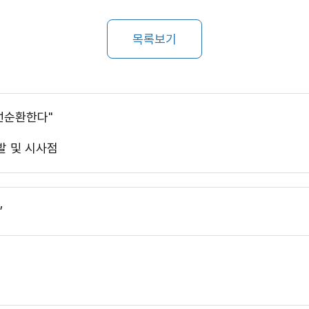
목록보기
선순환한다"
발 및 시사점
”