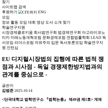
찾기
사이트맵
검색
후원하기
ENG
모임
정보
활동
모임
대회
영상
도서
소개
찾기
학술연구지원
시장경제콜로키움
회사법연구회
법경제연구회
아고라이코노
미카
미래노동개혁포럼
문화경제포럼
연합법률학회 LEAD
독
서모임 리더스포럼
자유주의 입문 독서토론모임
학술연구지
원
인턴십
EU 디지털시장법의 집행에 따른 법적 쟁
점과 시사점 - 독일 경쟁제한방지법과의
관계를 중심으로 -
글쓴이
김범준
2025-10-14
<단국대학교 법학연구소 『법학논총』 제49권 제1호> 게재