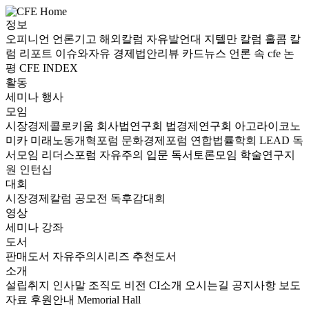
정보
오피니언
언론기고
해외칼럼
자유발언대
지텔만 칼럼
홀콤 칼
럼
리포트
이슈와자유
경제법안리뷰
카드뉴스
언론 속 cfe
논
평
CFE INDEX
활동
세미나
행사
모임
시장경제콜로키움
회사법연구회
법경제연구회
아고라이코노
미카
미래노동개혁포럼
문화경제포럼
연합법률학회 LEAD
독
서모임 리더스포럼
자유주의 입문 독서토론모임
학술연구지
원
인턴십
대회
시장경제칼럼 공모전
독후감대회
영상
세미나
강좌
도서
판매도서
자유주의시리즈
추천도서
소개
설립취지
인사말
조직도
비전
CI소개
오시는길
공지사항
보도
자료
후원안내
Memorial Hall