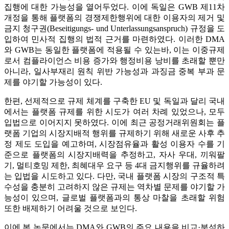
집행에 대한 가능성을 열어두었다. 이에 독일은 GWB 제11차
개정을 통해 플랫폼의 경쟁제한행위에 대한 이용자의 제거 및
금지 청구권(Beseitigungs- und Unterlassungsanspruch) 규정을 도
입하여 민사적 집행의 법적 근거를 마련하였다. 이러한 DMA
와 GWB는 동일한 플랫폼에 적용될 수 있는바, 이는 이중규제
로서 컴플라이언스 비용 증가와 행정비용 낭비를 초래할 뿐만
아니라, 일사부재리 원칙 위반 가능성과 과징금 중복 부과 문
제를 야기할 가능성이 있다.
한편, 선제적으로 규제 체계를 구축한 EU 및 독일과 달리 국내
에서는 플랫폼 규제를 위한 시도가 여러 차례 있었으나, 모두
입법으로 이어지지 못하였다. 이에 최근 공정거래위원회는 플
랫폼 기업의 시장지배적 행위를 규제하기 위해 새로운 사후 추
정 제도 도입을 예고하며, 시장점유율과 활성 이용자 수를 기
준으로 플랫폼의 시장지배력을 추정하고, 자사 우대, 끼워팔
기, 멀티호밍 제한, 최혜대우 요구 등 4대 금지행위를 규율하려
는 입법을 시도하고 있다. 다만, 국내 플랫폼 시장의 구조적 특
수성을 충분히 고려하지 않은 규제는 역차별 문제를 야기할 가
능성이 있으며, 글로벌 플랫폼과의 통상 마찰을 초래할 위험
또한 배제하기 어려울 것으로 보인다.
이에 본 논문에서는 DMA와 GWB의 주요 내용을 비교·분석하