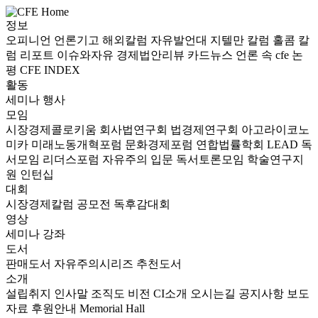
정보
오피니언
언론기고
해외칼럼
자유발언대
지텔만 칼럼
홀콤 칼
럼
리포트
이슈와자유
경제법안리뷰
카드뉴스
언론 속 cfe
논
평
CFE INDEX
활동
세미나
행사
모임
시장경제콜로키움
회사법연구회
법경제연구회
아고라이코노
미카
미래노동개혁포럼
문화경제포럼
연합법률학회 LEAD
독
서모임 리더스포럼
자유주의 입문 독서토론모임
학술연구지
원
인턴십
대회
시장경제칼럼 공모전
독후감대회
영상
세미나
강좌
도서
판매도서
자유주의시리즈
추천도서
소개
설립취지
인사말
조직도
비전
CI소개
오시는길
공지사항
보도
자료
후원안내
Memorial Hall