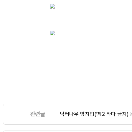
관련글
닥터나우 방지법(‘제2 타다 금지)