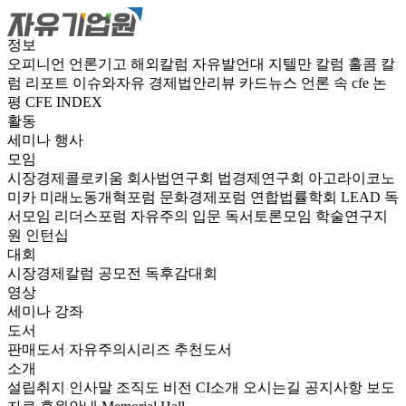
정보
오피니언
언론기고
해외칼럼
자유발언대
지텔만 칼럼
홀콤 칼
럼
리포트
이슈와자유
경제법안리뷰
카드뉴스
언론 속 cfe
논
평
CFE INDEX
활동
세미나
행사
모임
시장경제콜로키움
회사법연구회
법경제연구회
아고라이코노
미카
미래노동개혁포럼
문화경제포럼
연합법률학회 LEAD
독
서모임 리더스포럼
자유주의 입문 독서토론모임
학술연구지
원
인턴십
대회
시장경제칼럼 공모전
독후감대회
영상
세미나
강좌
도서
판매도서
자유주의시리즈
추천도서
소개
설립취지
인사말
조직도
비전
CI소개
오시는길
공지사항
보도