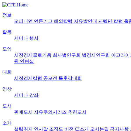
정보
오피니언
언론기고
해외칼럼
자유발언대
지텔만 칼럼
홀
활동
세미나
행사
모임
시장경제콜로키움
회사법연구회
법경제연구회
아고라이
원
인턴십
대회
시장경제칼럼 공모전
독후감대회
영상
세미나
강좌
도서
판매도서
자유주의시리즈
추천도서
소개
설립취지
인사말
조직도
비전
CI소개
오시는길
공지사항