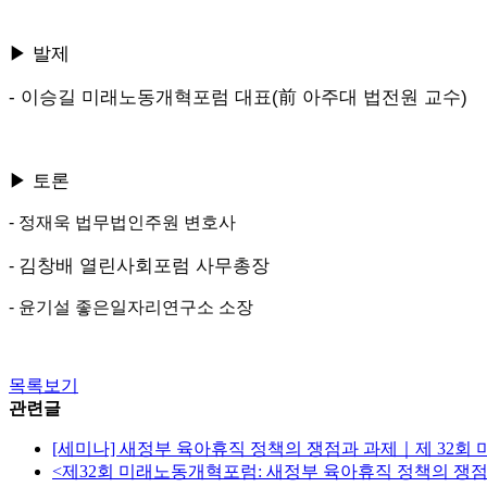
▶ 발제
-
이승길 미래노동개혁포럼 대표(前 아주대 법전원 교수)
▶ 토론
-
정재욱 법무법인주원 변호사
김창배 열린사회포럼 사무총장
-
- 윤기설 좋은일자리연구소 소장
목록보기
관련글
[세미나] 새정부 육아휴직 정책의 쟁점과 과제｜제 32
<제32회 미래노동개혁포럼: 새정부 육아휴직 정책의 쟁점