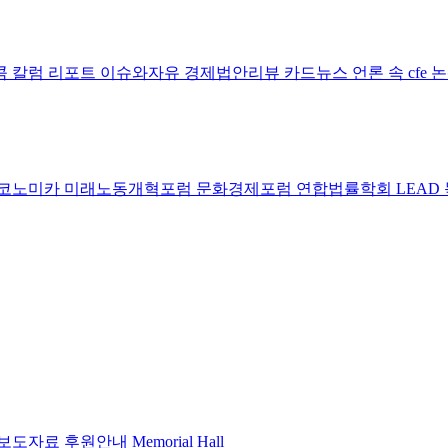
콤 칼럼
리포트
이슈와자유
경제법안리뷰
카드뉴스
언론 속 cfe
코노미카
미래노동개혁포럼
문화경제포럼
연합법률학회 LEAD
보도자료
후원안내
Memorial Hall