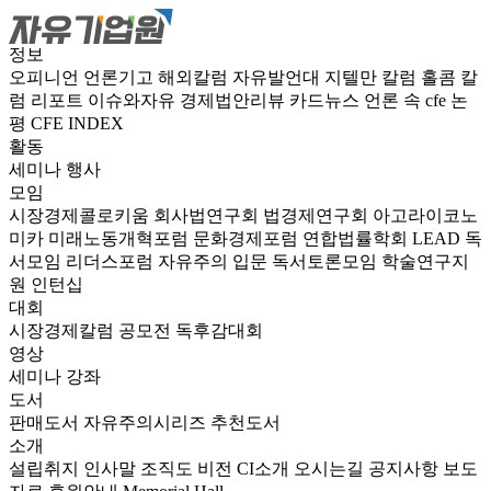
정보
오피니언
언론기고
해외칼럼
자유발언대
지텔만 칼럼
홀콤 칼
럼
리포트
이슈와자유
경제법안리뷰
카드뉴스
언론 속 cfe
논
평
CFE INDEX
활동
세미나
행사
모임
시장경제콜로키움
회사법연구회
법경제연구회
아고라이코노
미카
미래노동개혁포럼
문화경제포럼
연합법률학회 LEAD
독
서모임 리더스포럼
자유주의 입문 독서토론모임
학술연구지
원
인턴십
대회
시장경제칼럼 공모전
독후감대회
영상
세미나
강좌
도서
판매도서
자유주의시리즈
추천도서
소개
설립취지
인사말
조직도
비전
CI소개
오시는길
공지사항
보도