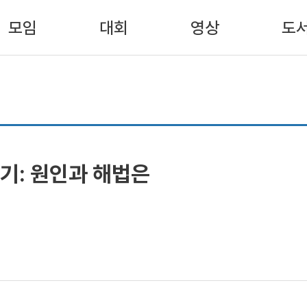
모임
대회
영상
도
기: 원인과 해법은