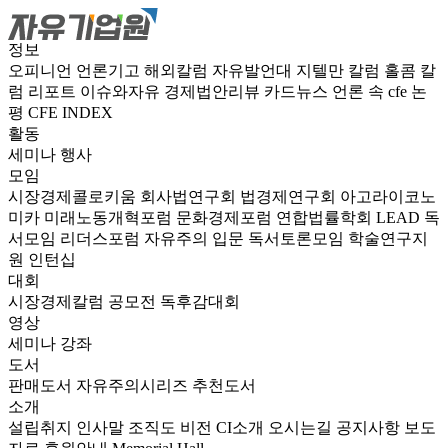
정보
오피니언
언론기고
해외칼럼
자유발언대
지텔만 칼럼
홀콤 칼
럼
리포트
이슈와자유
경제법안리뷰
카드뉴스
언론 속 cfe
논
평
CFE INDEX
활동
세미나
행사
모임
시장경제콜로키움
회사법연구회
법경제연구회
아고라이코노
미카
미래노동개혁포럼
문화경제포럼
연합법률학회 LEAD
독
서모임 리더스포럼
자유주의 입문 독서토론모임
학술연구지
원
인턴십
대회
시장경제칼럼 공모전
독후감대회
영상
세미나
강좌
도서
판매도서
자유주의시리즈
추천도서
소개
설립취지
인사말
조직도
비전
CI소개
오시는길
공지사항
보도