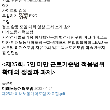
자료
후원안내
Memorial Hall
찾기
사이트맵
검색
후원하기
ENG
모임
정보
활동
모임
대회
영상
도서
소개
찾기
미래노동개혁포럼
시장경제콜로키움
회사법연구회
법경제연구회
아고라이코노
미카
미래노동개혁포럼
문화경제포럼
연합법률학회 LEAD
독
서모임 리더스포럼
자유주의 입문 독서토론모임
학술연구지
원
인턴십
<제25회: 5인 미만 근로기준법 적용범위
확대의 쟁점과 과제>
글쓴이
미래노동개혁포럼
2025-04-25
제25차 미래노동개혁포럼 자료집.pdf