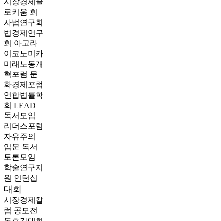
시장경제콜
로키움
회
사법연구회
법경제연구
회
아고라
이코노미카
미래노동개
혁포럼
문
화경제포럼
연합법률학
회 LEAD
독서모임
리더스포럼
자유주의
입문 독서
토론모임
학술연구지
원
인턴십
대회
시장경제칼
럼 공모전
독후감대회