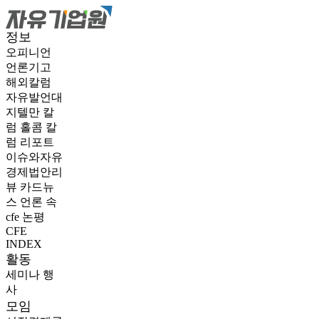
정보
오피니언
언론기고
해외칼럼
자유발언대
지텔만 칼
럼
홀콤 칼
럼
리포트
이슈와자유
경제법안리
뷰
카드뉴
스
언론 속
cfe
논평
CFE
INDEX
활동
세미나
행
사
모임