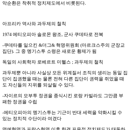
악순환은 착취적 정치제도에서 비롯된다.
아프리카 역사와 과두제의 철칙
1974 에티오피아 솔로몬 왕조, 군사 쿠데타로 전복
-쿠데타를 일으킨 &더그& 혁명위원회 (마르크스주의 군장교
집단). 그 중 멩기스투 소령은 새로운 황제가 됨
독일의 사회학자 로베르트 미헬스 ; 과두제의 철칙
과두제뿐 아니라 사실상 모든 위계질서 조직의 생리는 동일 집
단이 집권했을 때는 물론 전혀 다른 집단이 권력을 쥐었을 때
도 자신들의 지위를 되살릴 수 있다.
-자이르의 모부투 정권을 종식시킨 로랑 카빌라도 그만큼 부
패한 정권을 수립
-에티오피아의 멩기스투는 기근이 반대 세력을 약화시킬 수
있는 정치적 수단이라 여겼다
명예혁명과 프랑스혁명 이후 한결 포용적 정치제도가 태동하