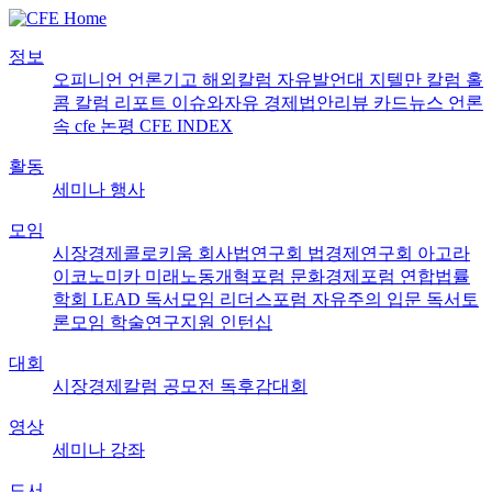
정보
오피니언
언론기고
해외칼럼
자유발언대
지텔만 칼럼
홀
콤 칼럼
리포트
이슈와자유
경제법안리뷰
카드뉴스
언론
속 cfe
논평
CFE INDEX
활동
세미나
행사
모임
시장경제콜로키움
회사법연구회
법경제연구회
아고라
이코노미카
미래노동개혁포럼
문화경제포럼
연합법률
학회 LEAD
독서모임 리더스포럼
자유주의 입문 독서토
론모임
학술연구지원
인턴십
대회
시장경제칼럼 공모전
독후감대회
영상
세미나
강좌
도서