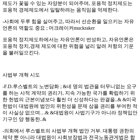
제도가 꽃필 수 있는 자양분이 되어주며, 포용적 정치제도는
포용적 경제제도에서 일탈하려는 움직임을 억제한다.
-사회에 두루 힘을 실어주고, 따라서 선순환을 일으키는 자유
언론의 역할도 중요 ; 머크레이커muckraker
포용적 정치제도하에서는 자유언론이 번성하고, 자유언론은
포용적 정치,경제 제도에 대한 위협을 널리 알려 저항의 기운
을 불러일으킨다.
사법부 개혁 시도
-F.D.루스벨트의 노변담화 ; &네 명의 법관을 터무니없는 요구
를 하는 사적 계약의 권리가, 지속 가능한 국가를 확립하기 위
한 헌법의 근본이념보다 훨씬 더 신성하다는 판결을..& &미국
헌법이 대법원에 법안의 위헌성을 문제 삼을 권리를 부여한 적
이 사실상 없으며…& &대법원이 사법기구가 아니라 정책입안
기구인 양 행동한..&
-의회에서 루스벨트의 사법부 개혁 법안 거부. 대통령 권한의
제약 뿐 아니라 대법원이 사회보장법과 전국노동관게법은 합