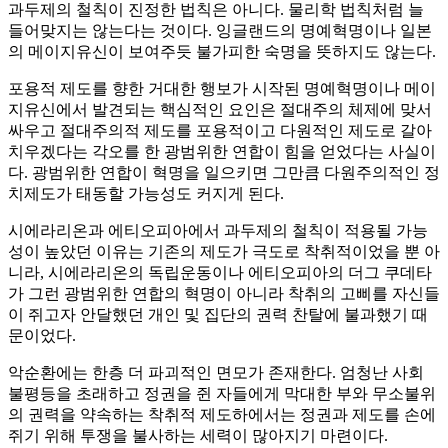
과두제의 철칙이 진정한 법칙은 아니다. 물리학 법칙처럼 늘
들어맞지는 않는다는 것이다. 잉글랜드의 명예혁명이나 일본
의 메이지유신이 보여주듯 불가피한 숙명을 뜻하지도 않는다.
포용적 제도를 향한 거대한 행보가 시작된 명예혁명이나 메이
지유신에서 발견되는 핵심적인 요인은 절대주의 체제에 맞서
싸우고 절대주의적 제도를 포용적이고 다원적인 제도로 갈아
치우겠다는 각오를 한 광범위한 연합이 힘을 얻었다는 사실이
다. 광범위한 연합이 혁명을 일으키면 그만큼 다원주의적인 정
치제도가 태동할 가능성도 커지게 된다.
시에라리온과 에티오피아에서 과두제의 철칙이 적용될 가능
성이 높았던 이유는 기존의 제도가 극도로 착취적이었을 뿐 아
니라, 시에라리온의 독립운동이나 에티오피아의 더그 쿠데타
가 그런 광범위한 연합의 혁명이 아니라 착취의 고삐를 자신들
이 쥐고자 안달했던 개인 및 집단의 권력 찬탈에 불과했기 때
문이었다.
악순환에는 한층 더 파괴적인 면모가 존재한다. 엄청난 사회
불평등을 초래하고 정권을 쥔 자들에게 막대한 부와 무소불위
의 권력을 약속하는 착취적 제도하에서는 정권과 제도를 손에
쥐기 위해 투쟁을 불사하는 세력이 많아지기 마련이다.