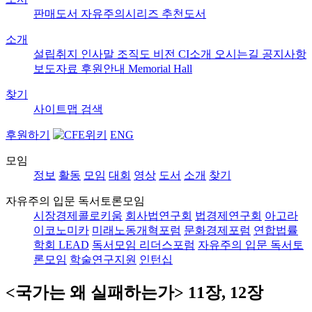
판매도서
자유주의시리즈
추천도서
소개
설립취지
인사말
조직도
비전
CI소개
오시는길
공지사항
보도자료
후원안내
Memorial Hall
찾기
사이트맵
검색
후원하기
ENG
모임
정보
활동
모임
대회
영상
도서
소개
찾기
자유주의 입문 독서토론모임
시장경제콜로키움
회사법연구회
법경제연구회
아고라
이코노미카
미래노동개혁포럼
문화경제포럼
연합법률
학회 LEAD
독서모임 리더스포럼
자유주의 입문 독서토
론모임
학술연구지원
인턴십
<국가는 왜 실패하는가> 11장, 12장