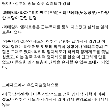
땅이나 정부의 땅을 소수 엘리트가 강탈
-과테말라 라파르티미엔토(부역) + 리브레타(노동장부) + 다양
한 부랑아 관련 법령
-과테말라 엘리트층은 군부독재를 통해 다스렸고 실세는 엘리
트층이었다
-악순환의 결과인 제도의 착취적 성향은 달라지지 않았고 착
취의 형태는 바뀌어도 제도의 착취적 성향이나 엘리트층의 본
질은 그대로 였다. 착취적 정치제도가 착취적 경제제도를 뒷받
침했고, 이는 결국 착취적 정치제도를 한층 더 견고하게 만들
었으며 동일한 엘리트층이 권력을 유지할 수 있는 토대가 되었
다.
노예제도에서 흑인차별정책으로
-미국 남북전쟁이 이후 강압적으로 정치,경제적 개혁이 이뤄
졌으나 착취적 제도가 사라지지 않아 경제 번영으로 이어지지
않음