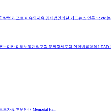
콤 칼럼
리포트
이슈와자유
경제법안리뷰
카드뉴스
언론 속 cfe
코노미카
미래노동개혁포럼
문화경제포럼
연합법률학회 LEAD
보도자료
후원안내
Memorial Hall