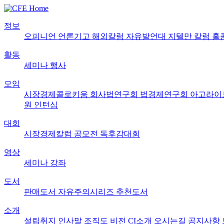
정보
오피니언
언론기고
해외칼럼
자유발언대
지텔만 칼럼
홀
활동
세미나
행사
모임
시장경제콜로키움
회사법연구회
법경제연구회
아고라이
원
인턴십
대회
시장경제칼럼 공모전
독후감대회
영상
세미나
강좌
도서
판매도서
자유주의시리즈
추천도서
소개
설립취지
인사말
조직도
비전
CI소개
오시는길
공지사항