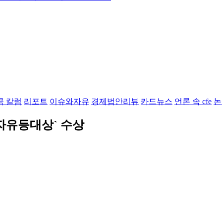
콤 칼럼
리포트
이슈와자유
경제법안리뷰
카드뉴스
언론 속 cfe
논
자유등대상` 수상