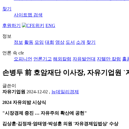
찾기
사이트맵
검색
후원하기
ENG
정보
정보
활동
모임
대회
영상
도서
소개
찾기
언론 속 cfe
오피니언
언론기고
해외칼럼
자유발언대
지텔만 칼럼
홀
손병두 前 호암재단 이사장, 자유기업원 `
글쓴이
자유기업원
2024-12-02
,
뉴데일리경제
2024 자유의밤 시상식
"시장경제 증진 … 자유주의 확산에 공헌"
김상훈·김정재·엄태영·박성훈 의원 '자유경제입법상' 수상