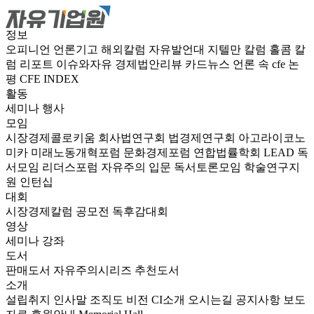
정보
오피니언
언론기고
해외칼럼
자유발언대
지텔만 칼럼
홀콤 칼
럼
리포트
이슈와자유
경제법안리뷰
카드뉴스
언론 속 cfe
논
평
CFE INDEX
활동
세미나
행사
모임
시장경제콜로키움
회사법연구회
법경제연구회
아고라이코노
미카
미래노동개혁포럼
문화경제포럼
연합법률학회 LEAD
독
서모임 리더스포럼
자유주의 입문 독서토론모임
학술연구지
원
인턴십
대회
시장경제칼럼 공모전
독후감대회
영상
세미나
강좌
도서
판매도서
자유주의시리즈
추천도서
소개
설립취지
인사말
조직도
비전
CI소개
오시는길
공지사항
보도