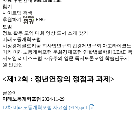
자료
후원안내
Memorial Hall
찾기
사이트맵
검색
후원하기
ENG
모임
정보
활동
모임
대회
영상
도서
소개
찾기
미래노동개혁포럼
시장경제콜로키움
회사법연구회
법경제연구회
아고라이코노
미카
미래노동개혁포럼
문화경제포럼
연합법률학회 LEAD
독
서모임 리더스포럼
자유주의 입문 독서토론모임
학술연구지
원
인턴십
<제12회 : 정년연장의 쟁점과 과제>
글쓴이
미래노동개혁포럼
2024-11-29
12차 미래노동개혁포럼 자료집 (FIN).pdf