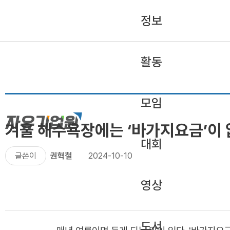
정보
활동
모임
겨울 해수욕장에는 ‘바가지요금’이
대회
글쓴이
권혁철
2024-10-10
영상
도서