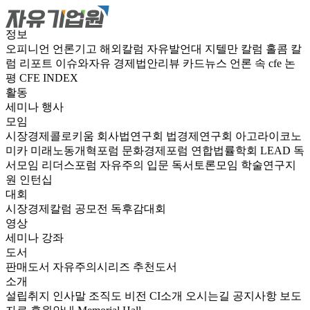
정보
오피니언
언론기고
해외칼럼
자유발언대
지텔만 칼럼
홀콤 칼
럼
리포트
이슈와자유
경제법안리뷰
카드뉴스
언론 속 cfe
논
평
CFE INDEX
활동
세미나
행사
모임
시장경제콜로키움
회사법연구회
법경제연구회
아고라이코노
미카
미래노동개혁포럼
문화경제포럼
연합법률학회 LEAD
독
서모임 리더스포럼
자유주의 입문 독서토론모임
학술연구지
원
인턴십
대회
시장경제칼럼 공모전
독후감대회
영상
세미나
강좌
도서
판매도서
자유주의시리즈
추천도서
소개
설립취지
인사말
조직도
비전
CI소개
오시는길
공지사항
보도