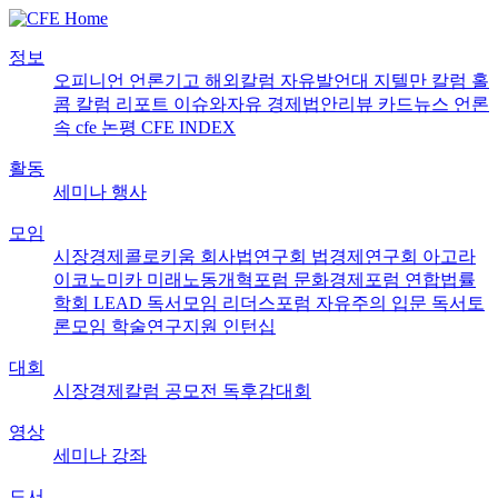
정보
오피니언
언론기고
해외칼럼
자유발언대
지텔만 칼럼
홀
콤 칼럼
리포트
이슈와자유
경제법안리뷰
카드뉴스
언론
속 cfe
논평
CFE INDEX
활동
세미나
행사
모임
시장경제콜로키움
회사법연구회
법경제연구회
아고라
이코노미카
미래노동개혁포럼
문화경제포럼
연합법률
학회 LEAD
독서모임 리더스포럼
자유주의 입문 독서토
론모임
학술연구지원
인턴십
대회
시장경제칼럼 공모전
독후감대회
영상
세미나
강좌
도서