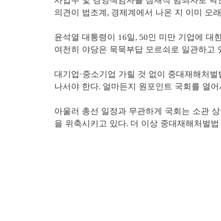
사업주 및 경영책임자를 잠재적 범죄자로 낙
의견이 법조계
경제계에서 나온 지 이미 오
,
윤석열 대통령이
일
인 미만 기업에 대
16
, 50
여전히 야당은 묵묵부답 모르쇠로 일관하고 
대기업
중소기업 가릴 것 없이 중대재해처벌
·
나서야 한다
얼마든지 원포인트 국회를 열어서
.
아울러 총선 일정과 무관하게 국회는 소관 
을 위축시키고 있다
더 이상 중대재해처벌법
.