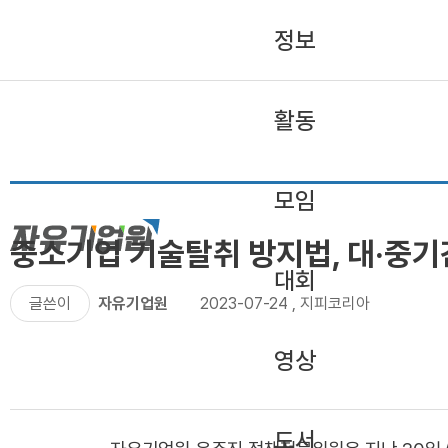
정보
활동
모임
중소기업 기술탈취 방지법, 대‧중기
대회
글쓴이
자유기업원
2023-07-24
,
지피코리아
영상
도서