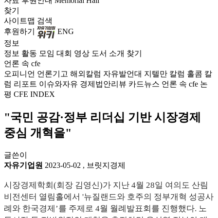
자료
후원안내
Memorial Hall
찾기
사이트맵
검색
후원하기
ENG
정보
정보
활동
모임
대회
영상
도서
소개
찾기
언론 속 cfe
오피니언
언론기고
해외칼럼
자유발언대
지텔만 칼럼
홀콤 칼
럼
리포트
이슈와자유
경제법안리뷰
카드뉴스
언론 속 cfe
논
평
CFE INDEX
"국민 공감·정부 리더십 기반 시장경제
중심 개혁을"
글쓴이
자유기업원
2023-05-02
,
브릿지경제
시장경제학회(회장 김영신)가 지난 4월 28일 여의도 산림
비전센터 열림홀에서 '뉴질랜드와 호주의 정부개혁 성공사
례와 한국경제’를 주제로 4월 월례발표회를 진행했다. 노