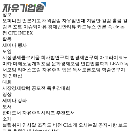
정보
오피니언
언론기고
해외칼럼
자유발언대
지텔만 칼럼
홀콤 칼
럼
리포트
이슈와자유
경제법안리뷰
카드뉴스
언론 속 cfe
논
평
CFE INDEX
활동
세미나
행사
모임
시장경제콜로키움
회사법연구회
법경제연구회
아고라이코노
미카
미래노동개혁포럼
문화경제포럼
연합법률학회 LEAD
독
서모임 리더스포럼
자유주의 입문 독서토론모임
학술연구지
원
인턴십
대회
시장경제칼럼 공모전
독후감대회
영상
세미나
강좌
도서
판매도서
자유주의시리즈
추천도서
소개
설립취지
인사말
조직도
비전
CI소개
오시는길
공지사항
보도