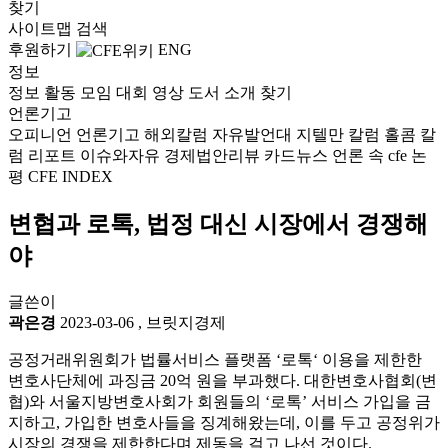
찾기
사이트맵
검색
후원하기
ENG
정보
정보
활동
모임
대회
영상
도서
소개
찾기
언론기고
오피니언
언론기고
해외칼럼
자유발언대
지텔만 칼럼
홀콤 칼
럼
리포트
이슈와자유
경제법안리뷰
카드뉴스
언론 속 cfe
논
평
CFE INDEX
변협과 로톡, 법정 대신 시장에서 경쟁해
야
글쓴이
곽은경
2023-03-06
,
브릿지경제
공정거래위원회가 법률서비스 플랫폼 ‘로톡‘ 이용을 제한한
변호사단체에 과징금 20억 원을 부과했다. 대한변호사협회(변
협)와 서울지방변호사회가 회원들의 ‘로톡’ 서비스 가입을 금
지하고, 가입한 변호사들을 징계해왔는데, 이를 두고 공정위가
시장의 경쟁을 제한한다며 제동을 걸고 나선 것이다.