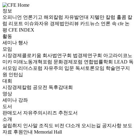
정보
오피니언
언론기고
해외칼럼
자유발언대
지텔만 칼럼
홀콤 칼
럼
리포트
이슈와자유
경제법안리뷰
카드뉴스
언론 속 cfe
논
평
CFE INDEX
활동
세미나
행사
모임
시장경제콜로키움
회사법연구회
법경제연구회
아고라이코노
미카
미래노동개혁포럼
문화경제포럼
연합법률학회 LEAD
독
서모임 리더스포럼
자유주의 입문 독서토론모임
학술연구지
원
인턴십
대회
시장경제칼럼 공모전
독후감대회
영상
세미나
강좌
도서
판매도서
자유주의시리즈
추천도서
소개
설립취지
인사말
조직도
비전
CI소개
오시는길
공지사항
보도
자료
후원안내
Memorial Hall