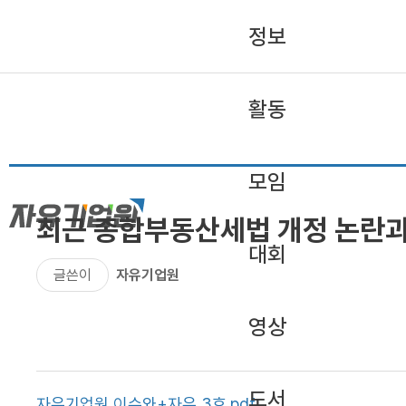
정보
활동
모임
최근 종합부동산세법 개정 논란과
대회
글쓴이
자유기업원
영상
도서
자유기업원 이슈와+자유 3호.pdf