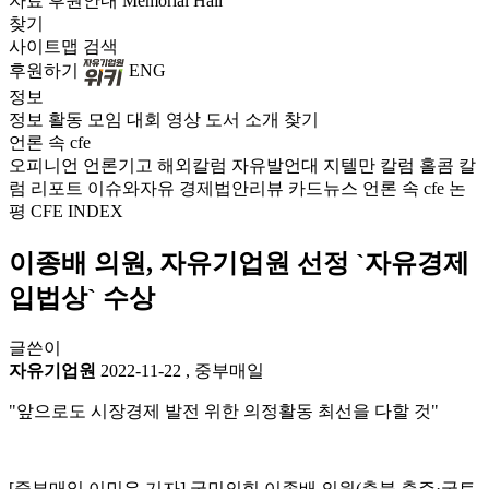
자료
후원안내
Memorial Hall
찾기
사이트맵
검색
후원하기
ENG
정보
정보
활동
모임
대회
영상
도서
소개
찾기
언론 속 cfe
오피니언
언론기고
해외칼럼
자유발언대
지텔만 칼럼
홀콤 칼
럼
리포트
이슈와자유
경제법안리뷰
카드뉴스
언론 속 cfe
논
평
CFE INDEX
이종배 의원, 자유기업원 선정 `자유경제
입법상` 수상
글쓴이
자유기업원
2022-11-22
,
중부매일
"앞으로도 시장경제 발전 위한 의정활동 최선을 다할 것"
[중부매일 이민우 기자] 국민의힘 이종배 의원(충북 충주·국토