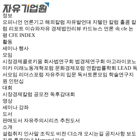
정보
오피니언
언론기고
해외칼럼
자유발언대
지텔만 칼럼
홀콤 칼
럼
리포트
이슈와자유
경제법안리뷰
카드뉴스
언론 속 cfe
논
평
CFE INDEX
활동
세미나
행사
모임
시장경제콜로키움
회사법연구회
법경제연구회
아고라이코노
미카
미래노동개혁포럼
문화경제포럼
연합법률학회 LEAD
독
서모임 리더스포럼
자유주의 입문 독서토론모임
학술연구지
원
인턴십
대회
시장경제칼럼 공모전
독후감대회
영상
세미나
강좌
도서
판매도서
자유주의시리즈
추천도서
소개
설립취지
인사말
조직도
비전
CI소개
오시는길
공지사항
보도