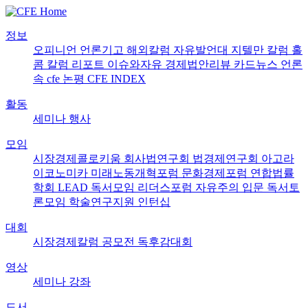
정보
오피니언
언론기고
해외칼럼
자유발언대
지텔만 칼럼
홀
콤 칼럼
리포트
이슈와자유
경제법안리뷰
카드뉴스
언론
속 cfe
논평
CFE INDEX
활동
세미나
행사
모임
시장경제콜로키움
회사법연구회
법경제연구회
아고라
이코노미카
미래노동개혁포럼
문화경제포럼
연합법률
학회 LEAD
독서모임 리더스포럼
자유주의 입문 독서토
론모임
학술연구지원
인턴십
대회
시장경제칼럼 공모전
독후감대회
영상
세미나
강좌
도서