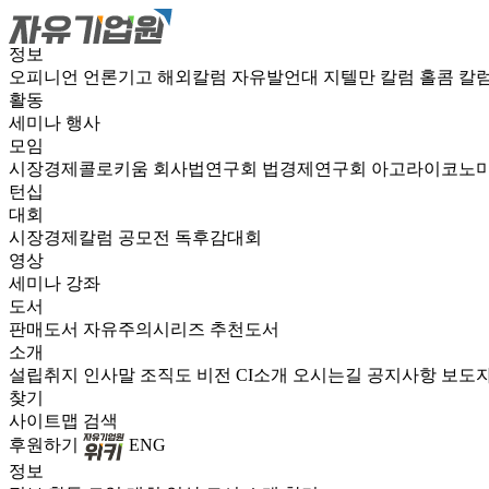
정보
오피니언
언론기고
해외칼럼
자유발언대
지텔만 칼럼
홀콤 칼
활동
세미나
행사
모임
시장경제콜로키움
회사법연구회
법경제연구회
아고라이코노
턴십
대회
시장경제칼럼 공모전
독후감대회
영상
세미나
강좌
도서
판매도서
자유주의시리즈
추천도서
소개
설립취지
인사말
조직도
비전
CI소개
오시는길
공지사항
보도
찾기
사이트맵
검색
후원하기
ENG
정보