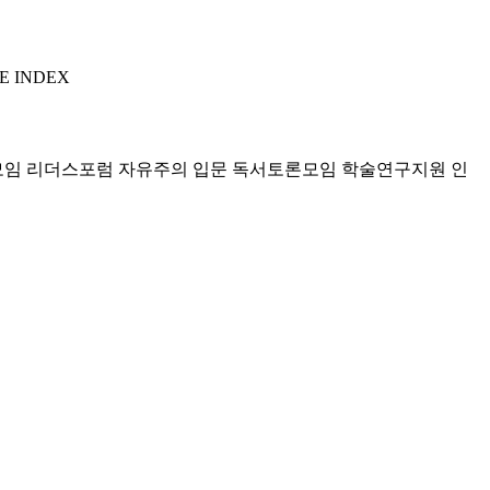
E INDEX
모임 리더스포럼
자유주의 입문 독서토론모임
학술연구지원
인