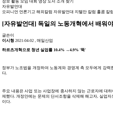
정보
활동
모임
대회
영상
도서
소개
찾기
자유발언대
오피니언
언론기고
해외칼럼
자유발언대
지텔만 칼럼
홀콤 칼
[자유발언대] 독일의 노동개혁에서 배워야
글쓴이
이시형
2021-04-02
,
매일산업
하르츠개혁으로 청년 실업률 10.4% →4.9% '뚝'
정부가 노조법을 개정하여 노동계와 경영계 측 모두에게 강력
다.
주요 내용은 사업 또는 사업장에 종사하지 않는 근로자에 대하
제했다. 개정안에는 문제의 단서조항을 삭제해 해고자, 실업자도
이다.