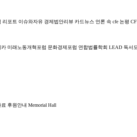
럼
리포트
이슈와자유
경제법안리뷰
카드뉴스
언론 속 cfe
논평
CF
미카
미래노동개혁포럼
문화경제포럼
연합법률학회 LEAD
독서
자료
후원안내
Memorial Hall