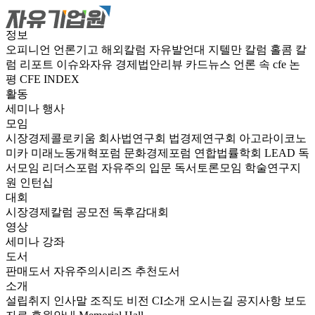
정보
오피니언
언론기고
해외칼럼
자유발언대
지텔만 칼럼
홀콤 칼
럼
리포트
이슈와자유
경제법안리뷰
카드뉴스
언론 속 cfe
논
평
CFE INDEX
활동
세미나
행사
모임
시장경제콜로키움
회사법연구회
법경제연구회
아고라이코노
미카
미래노동개혁포럼
문화경제포럼
연합법률학회 LEAD
독
서모임 리더스포럼
자유주의 입문 독서토론모임
학술연구지
원
인턴십
대회
시장경제칼럼 공모전
독후감대회
영상
세미나
강좌
도서
판매도서
자유주의시리즈
추천도서
소개
설립취지
인사말
조직도
비전
CI소개
오시는길
공지사항
보도