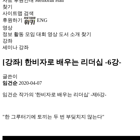
자료
후원안내
Memorial Hall
찾기
사이트맵
검색
후원하기
ENG
영상
정보
활동
모임
대회
영상
도서
소개
찾기
강좌
세미나
강좌
[강좌] 한비자로 배우는 리더십 -6강-
글쓴이
임건순
2020-04-07
임건순 작가의 '한비자로 배우는 리더십' -제6강-
"한 그루터기에 토끼는 두 번 부딪치지 않는다"