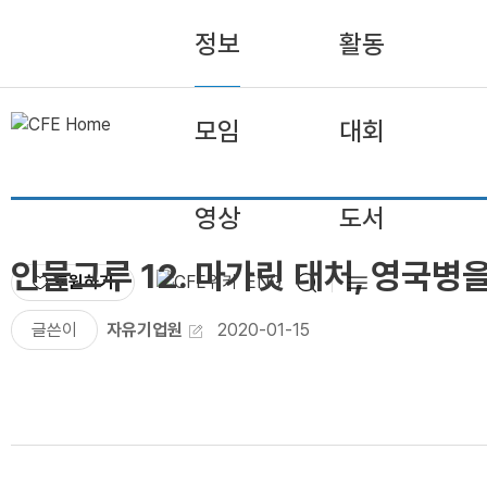
정보
활동
모임
대회
영상
도서
인물그루 12. 마가릿 대처, 영국병
후원하기
ENG
글쓴이
자유기업원
2020-01-15