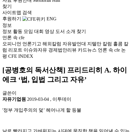
자료
후원안내
Memorial Hall
찾기
사이트맵
검색
후원하기
ENG
정보
정보
활동
모임
대회
영상
도서
소개
찾기
언론 속 cfe
오피니언
언론기고
해외칼럼
자유발언대
지텔만 칼럼
홀콤 칼
럼
리포트
이슈와자유
경제법안리뷰
카드뉴스
언론 속 cfe
논
평
CFE INDEX
[공병호의 독서산책] 프리드리히 A. 하이
에크 ‘법, 입법 그리고 자유’
글쓴이
자유기업원
2019-03-04
,
이투데이
'정부 개입주의의 덫’ 헤어나게 할 등불
날로 빨라지고 가벼워지는 시대에 묵직한 책을 읽어낼 수 있는