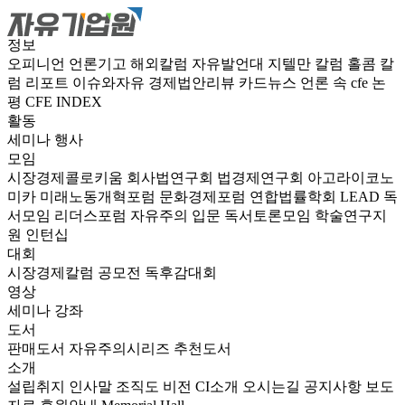
정보
오피니언
언론기고
해외칼럼
자유발언대
지텔만 칼럼
홀콤 칼
럼
리포트
이슈와자유
경제법안리뷰
카드뉴스
언론 속 cfe
논
평
CFE INDEX
활동
세미나
행사
모임
시장경제콜로키움
회사법연구회
법경제연구회
아고라이코노
미카
미래노동개혁포럼
문화경제포럼
연합법률학회 LEAD
독
서모임 리더스포럼
자유주의 입문 독서토론모임
학술연구지
원
인턴십
대회
시장경제칼럼 공모전
독후감대회
영상
세미나
강좌
도서
판매도서
자유주의시리즈
추천도서
소개
설립취지
인사말
조직도
비전
CI소개
오시는길
공지사항
보도