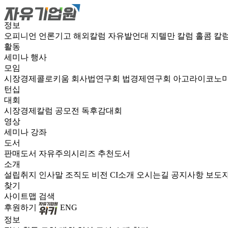
정보
오피니언
언론기고
해외칼럼
자유발언대
지텔만 칼럼
홀콤 칼
활동
세미나
행사
모임
시장경제콜로키움
회사법연구회
법경제연구회
아고라이코노
턴십
대회
시장경제칼럼 공모전
독후감대회
영상
세미나
강좌
도서
판매도서
자유주의시리즈
추천도서
소개
설립취지
인사말
조직도
비전
CI소개
오시는길
공지사항
보도
찾기
사이트맵
검색
후원하기
ENG
정보