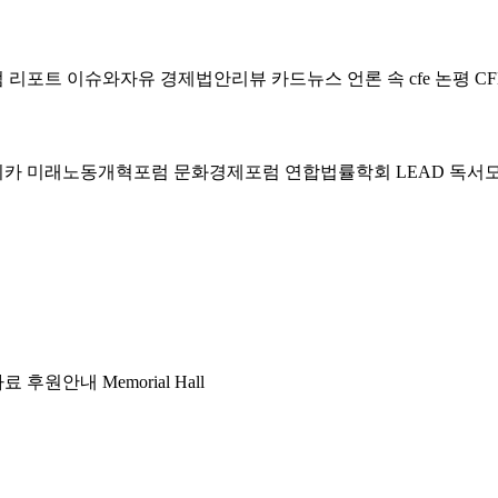
럼
리포트
이슈와자유
경제법안리뷰
카드뉴스
언론 속 cfe
논평
CF
미카
미래노동개혁포럼
문화경제포럼
연합법률학회 LEAD
독서
자료
후원안내
Memorial Hall