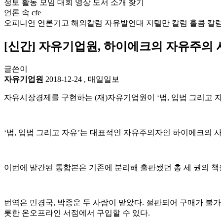
정보
활동
모임
대회
영상
도서
소개
찾기
언론 속 cfe
오피니언
언론기고
해외칼럼
자유발언대
지텔만 칼럼
홀콤 칼
[신간] 자유기업원, 하이에크의 자유주의 
글쓴이
자유기업원
2018-12-24
,
매일일보
자유시장경제를 구현하는 (재)자유기업원이 ‘법, 입법 그리고 
‘법, 입법 그리고 자유’는 대표적인 자유주의자인 하이에크의 
이번에 발간된 통합본은 기존에 분리해 출판됐던 총 세 권의 책을
번역은 민경국, 박종운 두 사람이 맡았다. 절판되어 구매가 불가했
롯한 온오프라인 서점에서 구입할 수 있다.