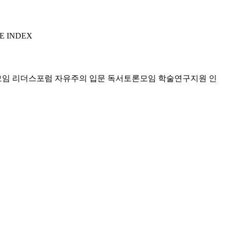
E INDEX
모임 리더스포럼
자유주의 입문 독서토론모임
학술연구지원
인