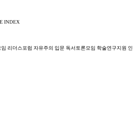
E INDEX
모임 리더스포럼
자유주의 입문 독서토론모임
학술연구지원
인