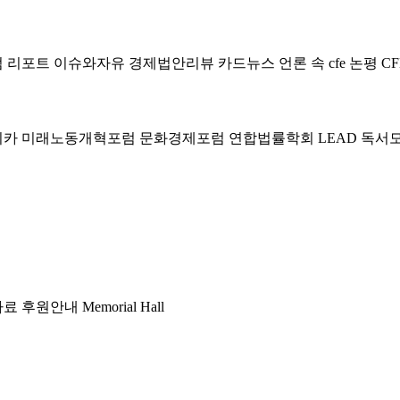
럼
리포트
이슈와자유
경제법안리뷰
카드뉴스
언론 속 cfe
논평
CF
미카
미래노동개혁포럼
문화경제포럼
연합법률학회 LEAD
독서
자료
후원안내
Memorial Hall