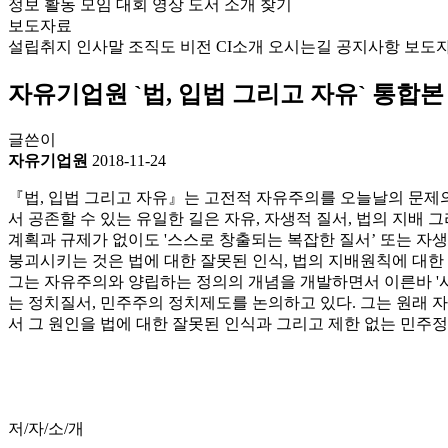
정보
활동
모임
대회
영상
도서
소개
찾기
보도자료
설립취지
인사말
조직도
비전
CI소개
오시는길
공지사항
보도
자유기업원 `법, 입법 그리고 자유` 통합본
글쓴이
자유기업원
2018-11-24
『법, 입법 그리고 자유』는 고전적 자유주의를 오늘날의 문제
서 공존할 수 있는 유일한 길은 자유, 자생적 질서, 법의 지
계획과 규제가 없이도 '스스로 창출되는 복잡한 질서’ 또는 자생
붕괴시키는 것은 법에 대한 잘못된 인식, 법의 지배원칙에 대
그는 자유주의와 양립하는 정의의 개념을 개발하면서 이른바 '사
는 정치질서, 민주주의 정치제도를 논의하고 있다. 그는 원래
서 그 원인을 법에 대한 잘못된 인식과 그리고 제한 없는 민주정부
저/자/소/개