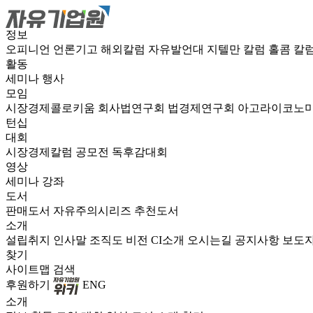
정보
오피니언
언론기고
해외칼럼
자유발언대
지텔만 칼럼
홀콤 칼
활동
세미나
행사
모임
시장경제콜로키움
회사법연구회
법경제연구회
아고라이코노
턴십
대회
시장경제칼럼 공모전
독후감대회
영상
세미나
강좌
도서
판매도서
자유주의시리즈
추천도서
소개
설립취지
인사말
조직도
비전
CI소개
오시는길
공지사항
보도
찾기
사이트맵
검색
후원하기
ENG
소개