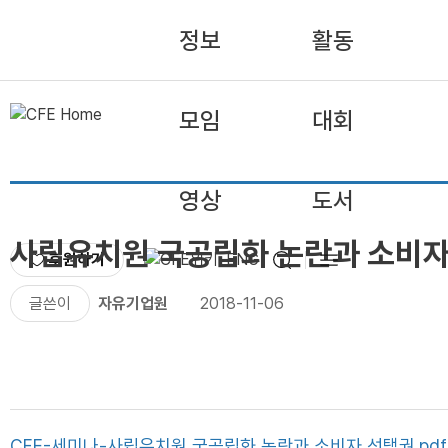
정보
활동
모임
대회
영상
도서
사립유치원 국공립화 논란과 소비자
후원하기
ENG
글쓴이
자유기업원
2018-11-06
CFE-세미나-사립유치원 국공립화 논란과 소비자 선택권.pdf